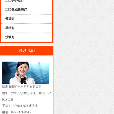
LED户外壁灯
LED集成投光灯
景观灯
草坪灯
洗墙灯
联系我们
深圳市宏明光电照明有限公司
地址：深圳市沙井街道蚝一西部工业
区A12栋
手机：13760183076 张先生
电话：0755-36978143